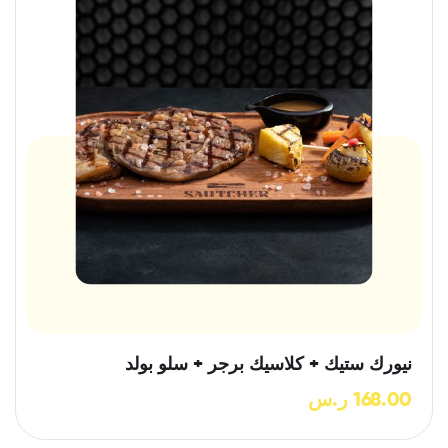
نيورك ستيك + كلاسيك برجر + سلو بولد
168.00
ر.س