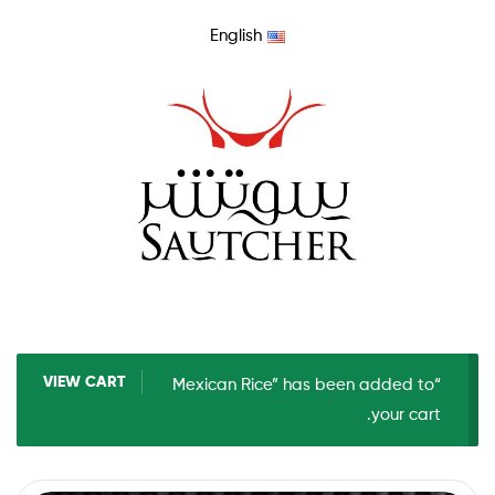
English
VIEW CART
“Mexican Rice” has been added to
your cart.