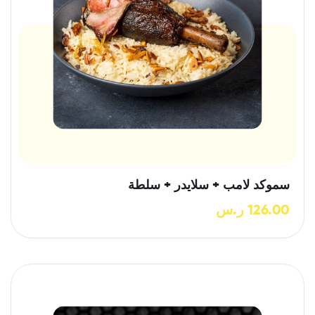
سموكد لامب + سلايدر + سلطة
126.00
ر.س